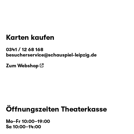
Räumen, geschenkten Requisiten,
kosmischen Zufällen, extremer formaler
Manipulation und schlicht harter Arbeit
schafft das Nature Theater of Oklahoma
Kunst, die eine Veränderung in der
Karten kaufen
Wahrnehmung der alltäglichen Realität
bewirkt, die über den Ort der Aufführung
0341 / 12 68 168
hinaus in die Welt hineinreicht.
besucherservice@schauspiel-leipzig.de
www.oktheater.org
Zum Webshop
Öffnungszeiten Theaterkasse
Mo–Fr 10:00–19:00
Sa 10:00–14:00