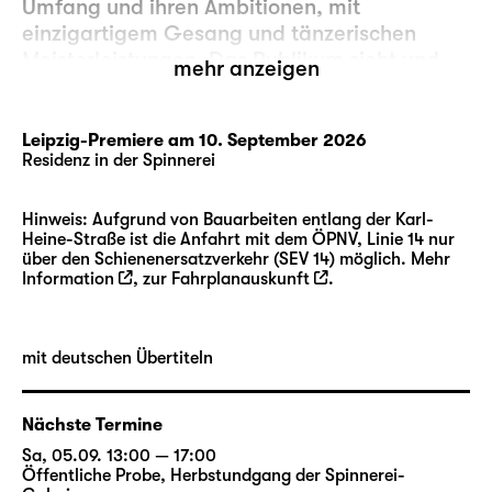
Umfang und ihren Ambitionen, mit
einzigartigem Gesang und tänzerischen
Meisterleistungen. Das Publikum sieht und
mehr anzeigen
hört, im Grunde genommen kauft es zwei
Shows — mindestens zwei, wahrscheinlich
sogar mehr! — zum Preis von einer, eine
Leipzig-Premiere am 10. September 2026
Residenz in der Spinnerei
Tatsache, die in diesen wirtschaftlich
schwierigen Zeiten nicht zu verachten ist.
Hinweis: Aufgrund von Bauarbeiten entlang der Karl-
Heine-Straße ist die Anfahrt mit dem ÖPNV, Linie 14 nur
Der erste Akt spielt auf einer Pizza-Party, die
über den Schienenersatzverkehr (SEV 14) möglich. Mehr
harmlos beginnt, aber als eine Person
Information
, zur
Fahrplanauskunft
.
offenbart, dass sie an einer mysteriösen
Krankheit stirbt, und von den Feierlichkeiten
verschwindet, wird ihr vermuteter Tod zu
mit deutschen Übertiteln
einem Portal in eine andere Welt, bewohnt
von Geistern anderer toter (oder
Nächste Termine
möglicherweise toter) Wesen, die noch
Rechnungen zu begleichen und Fragen zu
Sa, 05.09. 13:00 — 17:00
Öffentliche Probe
,
Herbstundgang der Spinnerei-
klären haben.