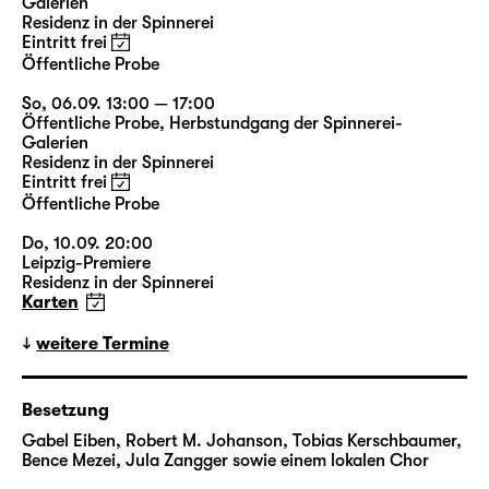
Galerien
Residenz in der Spinnerei
Die Pizza wird von der örtlichen Pizzeria
Eintritt frei
Öffentliche Probe
geliefert und alle bekommen ein leckeres
Stück — vielleicht sogar eine geheime
So, 06.09. 13:00 — 17:00
Botschaft oder einen hilfreichen Tipp fürs
Öffentliche Probe
,
Herbstundgang der Spinnerei-
Galerien
Leben vom Lieferanten. Aber ist er auch tot?
Residenz in der Spinnerei
Oder nur einer der vielen Geister, die das
Eintritt frei
vorübergehend offene und unbewachte Tor
Öffentliche Probe
zwischen Leben und Tod nutzen, um sich in
Do, 10.09. 20:00
unsere Welt zu schleichen und uns noch
Leipzig-Premiere
verwirrter zu machen, als wir ohnehin schon
Residenz in der Spinnerei
sind?
Karten
weitere Termine
Verloren in der Sauce (Marinara), schwebend
zwischen zwei gegensätzlichen Zuständen,
unsicher über unsere geistige Verfassung und
Besetzung
unsere Körpergrenzen ... Es ist schwer, nicht
Gabel Eiben, Robert M. Johanson, Tobias Kerschbaumer,
wahr? Aber es ist einfacher, damit
Bence Mezei, Jula Zangger sowie einem lokalen Chor
umzugehen, wenn wir alle zusammen sind,