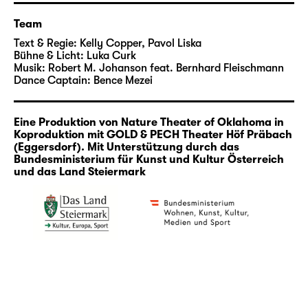
wenn alle auf der Bühne und im Publikum
Team
diese seltsame Pizza gemeinsam genießen.
Text & Regie:
Kelly Copper, Pavol Liska
Bühne & Licht:
Luka Curk
Nature Theater of Oklahoma ist eine
Musik:
Robert M. Johanson feat. Bernhard Fleischmann
preisgekrönte New Yorker Kunst- und
Dance Captain:
Bence Mezei
Performance-Unternehmung unter der
Leitung von Pavol Liska und Kelly Copper. Mit
Eine Produktion von Nature Theater of Oklahoma in
jedem neuen Projekt versuchen sie sich
Koproduktion mit GOLD & PECH Theater Höf Präbach
selbst, dem Publikum und ihren
(Eggersdorf). Mit Unterstützung durch das
Bundesministerium für Kunst und Kultur Österreich
Mitarbeitenden eine unmögliche
und das Land Steiermark
Herausforderung zu stellen — indem sie
innerhalb der Codes und Grenzen etablierter
Genres arbeiten und diese sprengen. Kein
Projekt gleicht dem anderen, aber die
Arbeiten sind immer voller Humor, auch
Ernsthaftigkeit und Strenge, und das
Publikum spielt immer eine wesentliche Rolle.
Mit vorgefertigtem Material, gefundenen