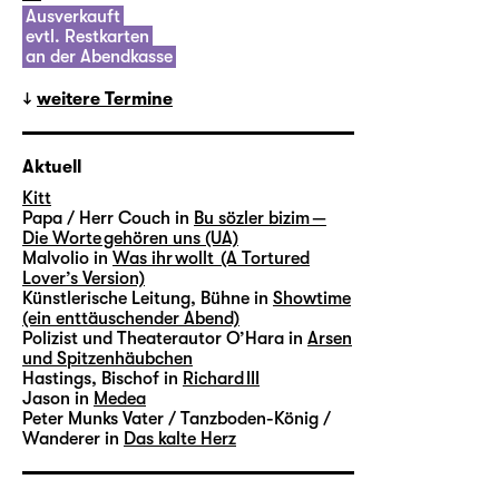
Ausverkauft
evtl. Restkarten
an der Abendkasse
weitere Termine
Aktuell
Kitt
Papa / Herr Couch in
Bu sözler bizim —
Die Worte gehören uns (UA)
Malvolio in
Was ihr wollt (A Tortured
Lover’s Version)
Künstlerische Leitung, Bühne in
Showtime
(ein enttäuschender Abend)
Polizist und Theaterautor O’Hara in
Arsen
und Spitzenhäubchen
Hastings, Bischof in
Richard III
Jason in
Medea
Peter Munks Vater / Tanzboden-König /
Wanderer in
Das kalte Herz