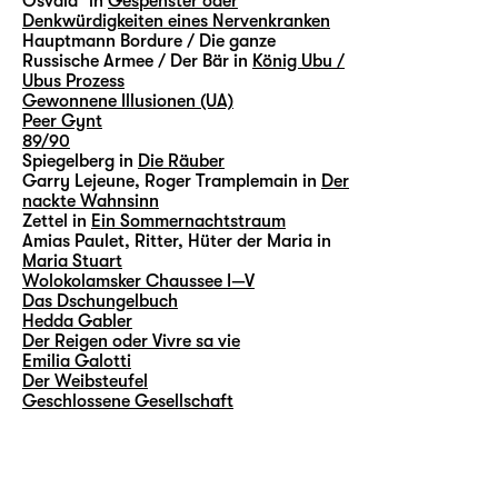
Osvald³ in
Gespenster oder
Denkwürdigkeiten eines Nervenkranken
Hauptmann Bordure / Die ganze
Russische Armee / Der Bär in
König Ubu /
Ubus Prozess
Gewonnene Illusionen (UA)
Peer Gynt
89/90
Spiegelberg in
Die Räuber
Garry Lejeune, Roger Tramplemain in
Der
nackte Wahnsinn
Zettel in
Ein Sommernachtstraum
Amias Paulet, Ritter, Hüter der Maria in
Maria Stuart
Wolokolamsker Chaussee I—V
Das Dschungelbuch
Hedda Gabler
Der Reigen oder Vivre sa vie
Emilia Galotti
Der Weibsteufel
Geschlossene Gesellschaft