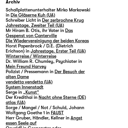
Archiv
Schallplattenunterhalter Mirko Markowski
in
Die Gläserne Kuh (UA)
Schreiber Licht in
Der zerbrochne Krug
Jahrestage. Zweiter Teil (UA)
Mr Hiram B. Otis, ihr Vater in
Das
Gespenst von Canterville
Die Wiedervereinigung der beiden Koreas
Horst Papenbrock / D.E. (Dietrich
Erichson) in
Jahrestage. Erster Teil (UA)
Winterreise / Winterreise
Dr. William R. Chumley, Psychiater in
Mein Freund Harvey
Polizist / Pressemann in
Der Besuch der
alten Dame
vendetta vendetta (UA)
System Innenstadt
Serge in
„Kunst“
Der Kredithai in
Nacht ohne Sterne (DE)
atlas (UA)
Sorge / Mangel / Not / Schuld, Johann
Wolfgang Goethe 1 in
FAUST
Herr Gruber, Händler, Kellner in
Angst
essen Seele auf