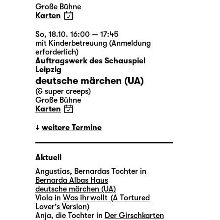
Große Bühne
Karten
So, 18.10. 16:00 — 17:45
mit Kinderbetreuung (Anmeldung
erforderlich)
Auftragswerk des Schauspiel
Leipzig
deutsche märchen (UA)
(& super creeps)
Große Bühne
Karten
weitere Termine
Aktuell
Angustias, Bernardas Tochter in
Bernarda Albas Haus
deutsche märchen (UA)
Viola in
Was ihr wollt (A Tortured
Lover’s Version)
Anja, die Tochter in
Der Girschkarten