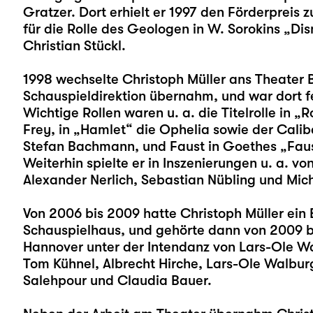
Gratzer. Dort erhielt er 1997 den Förderpreis 
für die Rolle des Geologen in W. Sorokins „Di
Christian Stückl.
1998 wechselte Christoph Müller ans Theater
Schauspieldirektion übernahm, und war dort f
Wichtige Rollen waren u. a. die Titelrolle in 
Frey, in „Hamlet“ die Ophelia sowie der Calib
Stefan Bachmann, und Faust in Goethes „Faust
Weiterhin spielte er in Inszenierungen u. a. v
Alexander Nerlich, Sebastian Nübling und Mic
Von 2006 bis 2009 hatte Christoph Müller ei
Schauspielhaus, und gehörte dann von 2009 b
Hannover unter der Intendanz von Lars-Ole Wal
Tom Kühnel, Albrecht Hirche, Lars-Ole Walburg
Salehpour und Claudia Bauer.