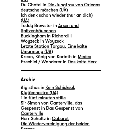
Du Chatel in
Die Jungfrau von Orleans
deutsche märchen (UA)
Ich denk schon wieder (nur an dich)
(UA)
Teddy Brewster in
Arsen und
Spitzenhäubchen
Buckingham in
Richard III
Woyzeck in
Woyzeck
Letzte Station Torgau. Eine kalte
Umarmung (UA)
Kreon, König von Korinth in
Medea
Ezechiel / Wanderer in
Das kalte Herz
Archiv
Aigisthos in
Kein Schicksal,
Klytämnestra (UA)
1 in
fünf minuten stille
Sir Simon von Canterville, das
Gespenst in
Das Gespenst von
Canterville
Herr Schultz in
Cabaret
Die Wiedervereinigung der beiden