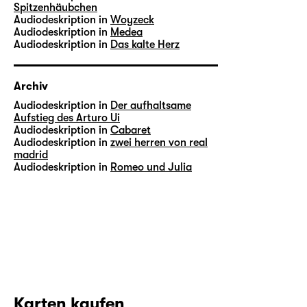
Spitzenhäubchen
Audiodeskription in
Woyzeck
Audiodeskription in
Medea
Audiodeskription in
Das kalte Herz
Archiv
Audiodeskription in
Der aufhaltsame
Aufstieg des Arturo Ui
Audiodeskription in
Cabaret
Audiodeskription in
zwei herren von real
madrid
Audiodeskription in
Romeo und Julia
Karten kaufen