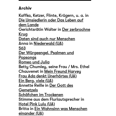
Archiv
Kaffka, Ketzer, Flinte, Krügern, u. a. in
Die Umsiedlerin oder Das Leben auf
dem Lande
Gerichtsrätin Walter in
Der zerbrochne
Krug
Daten sind auch nur Menschen
Anna in
Niederwald (UA)
563
Der Würgeengel. Psalmen und
Popsongs
Romeo und Julia
Betty Chumley, seine Frau / Mrs. Ethel
Chauvenet in
Mein Freund Harvey
Frau Ada denkt Unerhörtes (UA)
Ein Berg, viele (UA)
Annette Reille in
Der Gott des
Gemetzels
Schäfchen im Trockenen
Stimme aus dem Flurlautsprecher in
Hotel Pink Lulu (UA)
Britta in
Ein Wahnsinn was Menschen
einander (UA)