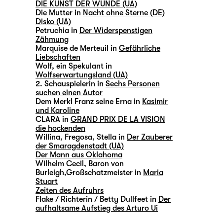
DIE KUNST DER WUNDE (UA)
Die Mutter in
Nacht ohne Sterne (DE)
Disko (UA)
Petruchia in
Der Widerspenstigen
Zähmung
Marquise de Merteuil in
Gefährliche
Liebschaften
Wolf, ein Spekulant in
Wolfserwartungsland (UA)
2. Schauspielerin in
Sechs Personen
suchen einen Autor
Dem Merkl Franz seine Erna in
Kasimir
und Karoline
CLARA in
GRAND PRIX DE LA VISION
die hockenden
Willina, Fregosa, Stella in
Der Zauberer
der Smaragdenstadt (UA)
Der Mann aus Oklahoma
Wilhelm Cecil, Baron von
Burleigh,Großschatzmeister in
Maria
Stuart
Zeiten des Aufruhrs
Flake / Richterin / Betty Dullfeet in
Der
aufhaltsame Aufstieg des Arturo Ui