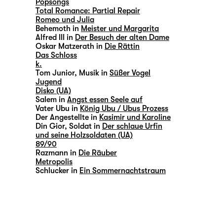
Popsongs
Total Romance: Partial Repair
Romeo und Julia
Behemoth in
Meister und Margarita
Alfred III in
Der Besuch der alten Dame
Oskar Matzerath in
Die Rättin
Das Schloss
k.
Tom Junior, Musik in
Süßer Vogel
Jugend
Disko (UA)
Salem in
Angst essen Seele auf
Vater Ubu in
König Ubu / Ubus Prozess
Der Angestellte in
Kasimir und Karoline
Din Gior, Soldat in
Der schlaue Urfin
und seine Holzsoldaten (UA)
89/90
Razmann in
Die Räuber
Metropolis
Schlucker in
Ein Sommernachtstraum