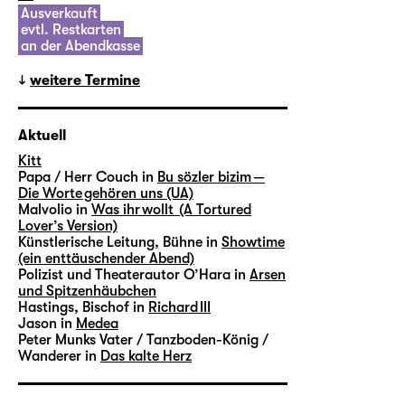
Ausverkauft
evtl. Restkarten
an der Abendkasse
weitere Termine
Aktuell
Kitt
Papa / Herr Couch in
Bu sözler bizim —
Die Worte gehören uns (UA)
Malvolio in
Was ihr wollt (A Tortured
Lover’s Version)
Künstlerische Leitung, Bühne in
Showtime
(ein enttäuschender Abend)
Polizist und Theaterautor O’Hara in
Arsen
und Spitzenhäubchen
Hastings, Bischof in
Richard III
Jason in
Medea
Peter Munks Vater / Tanzboden-König /
Wanderer in
Das kalte Herz