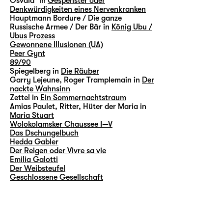
Osvald³ in
Gespenster oder
Denkwürdigkeiten eines Nervenkranken
Hauptmann Bordure / Die ganze
Russische Armee / Der Bär in
König Ubu /
Ubus Prozess
Gewonnene Illusionen (UA)
Peer Gynt
89/90
Spiegelberg in
Die Räuber
Garry Lejeune, Roger Tramplemain in
Der
nackte Wahnsinn
Zettel in
Ein Sommernachtstraum
Amias Paulet, Ritter, Hüter der Maria in
Maria Stuart
Wolokolamsker Chaussee I—V
Das Dschungelbuch
Hedda Gabler
Der Reigen oder Vivre sa vie
Emilia Galotti
Der Weibsteufel
Geschlossene Gesellschaft