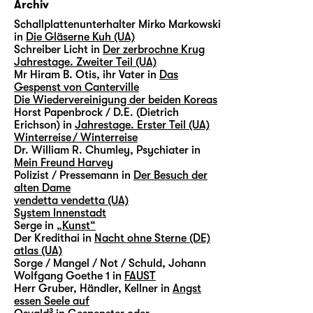
Archiv
Schallplattenunterhalter Mirko Markowski
in
Die Gläserne Kuh (UA)
Schreiber Licht in
Der zerbrochne Krug
Jahrestage. Zweiter Teil (UA)
Mr Hiram B. Otis, ihr Vater in
Das
Gespenst von Canterville
Die Wiedervereinigung der beiden Koreas
Horst Papenbrock / D.E. (Dietrich
Erichson) in
Jahrestage. Erster Teil (UA)
Winterreise / Winterreise
Dr. William R. Chumley, Psychiater in
Mein Freund Harvey
Polizist / Pressemann in
Der Besuch der
alten Dame
vendetta vendetta (UA)
System Innenstadt
Serge in
„Kunst“
Der Kredithai in
Nacht ohne Sterne (DE)
atlas (UA)
Sorge / Mangel / Not / Schuld, Johann
Wolfgang Goethe 1 in
FAUST
Herr Gruber, Händler, Kellner in
Angst
essen Seele auf