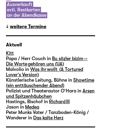
Ausverkauft
evtl. Restkarten
an der Abendkasse
weitere Termine
Aktuell
Kitt
Papa / Herr Couch in
Bu sözler bizim —
Die Worte gehören uns (UA)
Malvolio in
Was ihr wollt (A Tortured
Lover’s Version)
Künstlerische Leitung, Bühne in
Showtime
(ein enttäuschender Abend)
Polizist und Theaterautor O’Hara in
Arsen
und Spitzenhäubchen
Hastings, Bischof in
Richard III
Jason in
Medea
Peter Munks Vater / Tanzboden-König /
Wanderer in
Das kalte Herz