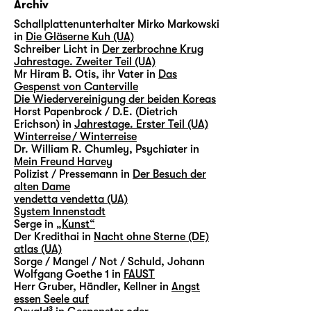
Archiv
Schallplattenunterhalter Mirko Markowski
in
Die Gläserne Kuh (UA)
Schreiber Licht in
Der zerbrochne Krug
Jahrestage. Zweiter Teil (UA)
Mr Hiram B. Otis, ihr Vater in
Das
Gespenst von Canterville
Die Wiedervereinigung der beiden Koreas
Horst Papenbrock / D.E. (Dietrich
Erichson) in
Jahrestage. Erster Teil (UA)
Winterreise / Winterreise
Dr. William R. Chumley, Psychiater in
Mein Freund Harvey
Polizist / Pressemann in
Der Besuch der
alten Dame
vendetta vendetta (UA)
System Innenstadt
Serge in
„Kunst“
Der Kredithai in
Nacht ohne Sterne (DE)
atlas (UA)
Sorge / Mangel / Not / Schuld, Johann
Wolfgang Goethe 1 in
FAUST
Herr Gruber, Händler, Kellner in
Angst
essen Seele auf