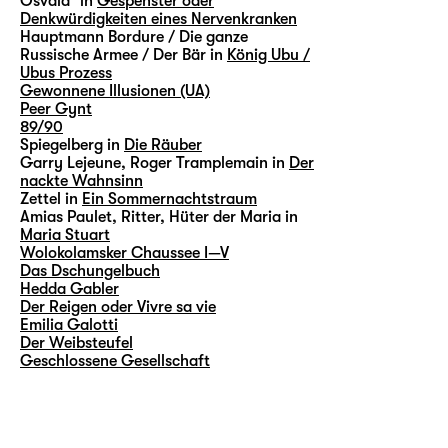
Osvald³ in
Gespenster oder
Denkwürdigkeiten eines Nervenkranken
Hauptmann Bordure / Die ganze
Russische Armee / Der Bär in
König Ubu /
Ubus Prozess
Gewonnene Illusionen (UA)
Peer Gynt
89/90
Spiegelberg in
Die Räuber
Garry Lejeune, Roger Tramplemain in
Der
nackte Wahnsinn
Zettel in
Ein Sommernachtstraum
Amias Paulet, Ritter, Hüter der Maria in
Maria Stuart
Wolokolamsker Chaussee I—V
Das Dschungelbuch
Hedda Gabler
Der Reigen oder Vivre sa vie
Emilia Galotti
Der Weibsteufel
Geschlossene Gesellschaft