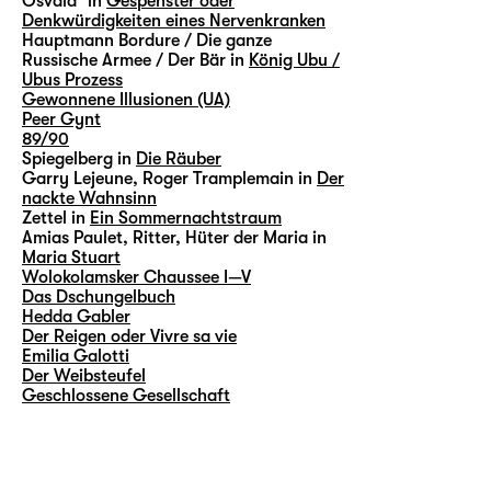
Osvald³ in
Gespenster oder
Denkwürdigkeiten eines Nervenkranken
Hauptmann Bordure / Die ganze
Russische Armee / Der Bär in
König Ubu /
Ubus Prozess
Gewonnene Illusionen (UA)
Peer Gynt
89/90
Spiegelberg in
Die Räuber
Garry Lejeune, Roger Tramplemain in
Der
nackte Wahnsinn
Zettel in
Ein Sommernachtstraum
Amias Paulet, Ritter, Hüter der Maria in
Maria Stuart
Wolokolamsker Chaussee I—V
Das Dschungelbuch
Hedda Gabler
Der Reigen oder Vivre sa vie
Emilia Galotti
Der Weibsteufel
Geschlossene Gesellschaft