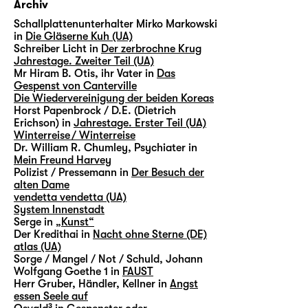
Archiv
Schallplattenunterhalter Mirko Markowski
in
Die Gläserne Kuh (UA)
Schreiber Licht in
Der zerbrochne Krug
Jahrestage. Zweiter Teil (UA)
Mr Hiram B. Otis, ihr Vater in
Das
Gespenst von Canterville
Die Wiedervereinigung der beiden Koreas
Horst Papenbrock / D.E. (Dietrich
Erichson) in
Jahrestage. Erster Teil (UA)
Winterreise / Winterreise
Dr. William R. Chumley, Psychiater in
Mein Freund Harvey
Polizist / Pressemann in
Der Besuch der
alten Dame
vendetta vendetta (UA)
System Innenstadt
Serge in
„Kunst“
Der Kredithai in
Nacht ohne Sterne (DE)
atlas (UA)
Sorge / Mangel / Not / Schuld, Johann
Wolfgang Goethe 1 in
FAUST
Herr Gruber, Händler, Kellner in
Angst
essen Seele auf