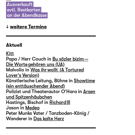
Ausverkauft
evtl. Restkarten
an der Abendkasse
weitere Termine
Aktuell
Kitt
Papa / Herr Couch in
Bu sözler bizim —
Die Worte gehören uns (UA)
Malvolio in
Was ihr wollt (A Tortured
Lover’s Version)
Künstlerische Leitung, Bühne in
Showtime
(ein enttäuschender Abend)
Polizist und Theaterautor O’Hara in
Arsen
und Spitzenhäubchen
Hastings, Bischof in
Richard III
Jason in
Medea
Peter Munks Vater / Tanzboden-König /
Wanderer in
Das kalte Herz