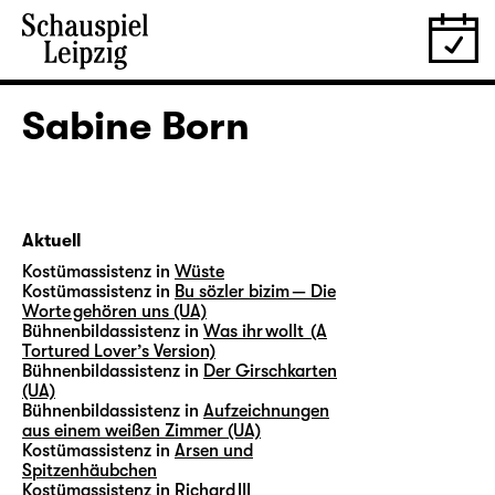
Sabine Born
Aktuell
Kostümassistenz in
Wüste
Kostümassistenz in
Bu sözler bizim — Die
Worte gehören uns (UA)
Bühnenbildassistenz in
Was ihr wollt (A
Tortured Lover’s Version)
Bühnenbildassistenz in
Der Girschkarten
(UA)
Bühnenbildassistenz in
Aufzeichnungen
aus einem weißen Zimmer (UA)
Kostümassistenz in
Arsen und
Spitzenhäubchen
Kostümassistenz in
Richard III