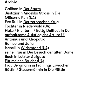
Archiv
Caliban in
Der Sturm
Justiziarin Angelika Strass in
Die
Gläserne Kuh (UA)
Eve Rull in
Der zerbrochne Krug
Tochter in
Niederwald (UA)
Flake / Richterin / Betty Dullfeet in
Der
aufhaltsame Aufstieg des Arturo Ui
Antonius und Kleopatra
Romeo und Julia
Isabell in
Widerstand (UA)
seine Frau in
Der Besuch der alten Dame
Bach in
Letzter Aufguss
Für meinen Bruder (UA)
Frau Bergmann in
Frühlings Erwachen
Rättin / Steuermännin in
Die Rättin