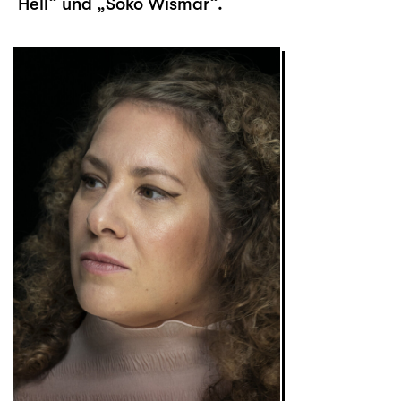
Hell“ und „Soko Wismar“.