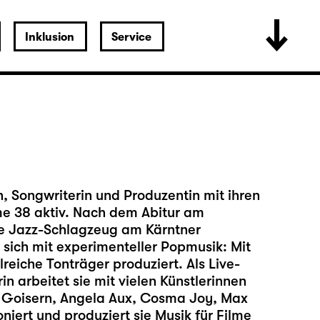
Inklusion
Service
n, Songwriterin und Produzentin mit ihren
e 38 aktiv. Nach dem Abitur am
ie Jazz-Schlagzeug am Kärntner
 sich mit experimenteller Popmusik: Mit
reiche Tonträger produziert. Als Live-
n arbeitet sie mit vielen Künstlerinnen
n Goisern, Angela Aux, Cosma Joy, Max
iert und produziert sie Musik für Filme