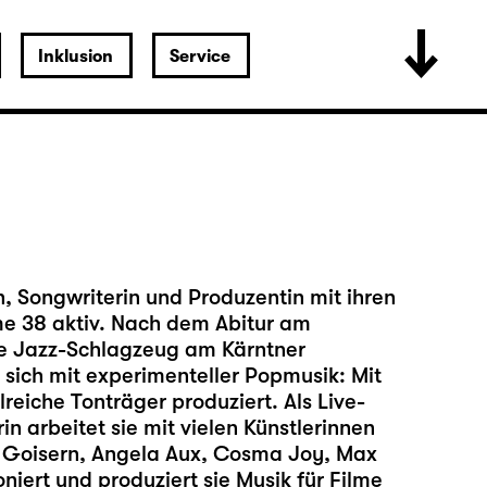
Inklusion
Service
n, Songwriterin und Produzentin mit ihren
e 38 aktiv. Nach dem Abitur am
ie Jazz-Schlagzeug am Kärntner
 sich mit experimenteller Popmusik: Mit
reiche Tonträger produziert. Als Live-
n arbeitet sie mit vielen Künstlerinnen
n Goisern, Angela Aux, Cosma Joy, Max
iert und produziert sie Musik für Filme