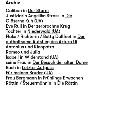
Archiv
Caliban in
Der Sturm
Justiziarin Angelika Strass in
Die
Gläserne Kuh (UA)
Eve Rull in
Der zerbrochne Krug
Tochter in
Niederwald (UA)
Flake / Richterin / Betty Dullfeet in
Der
aufhaltsame Aufstieg des Arturo Ui
Antonius und Kleopatra
Romeo und Julia
Isabell in
Widerstand (UA)
seine Frau in
Der Besuch der alten Dame
Bach in
Letzter Aufguss
Für meinen Bruder (UA)
Frau Bergmann in
Frühlings Erwachen
Rättin / Steuermännin in
Die Rättin