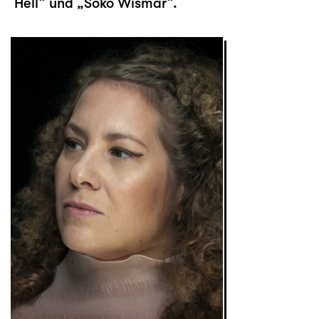
Hell“ und „Soko Wismar“.