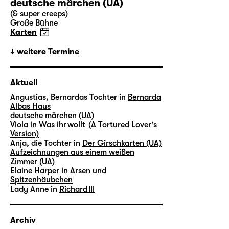
deutsche märchen (UA)
(& super creeps)
Große Bühne
Karten
weitere Termine
Aktuell
Angustias, Bernardas Tochter in
Bernarda
Albas Haus
deutsche märchen (UA)
Viola in
Was ihr wollt (A Tortured Lover’s
Version)
Anja, die Tochter in
Der Girschkarten (UA)
Aufzeichnungen aus einem weißen
Zimmer (UA)
Elaine Harper in
Arsen und
Spitzenhäubchen
Lady Anne in
Richard III
Archiv