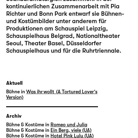
kontinuierlichen Zusammenarbeit mit Pia
Richter und Bonn Park entwarf sie Bühnen-
und Kostümbilder unter anderem für
Produktionen am Schauspiel Leipzig,
Schauspielhaus Belgrad, Nationaltheater
Seoul, Theater Basel, Düsseldorfer
Schauspielhaus und für die Ruhrtriennale.
Aktuell
Bühne in
Was ihr wollt (A Tortured Lover’s
Version)
Archiv
Bühne & Kostüme in
Romeo und Julia
Bühne & Kostüme in
Ein Berg, viele (UA)
Bühne & Kostüme in
Hotel Pink Lulu (UA)