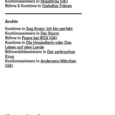
Kostümassistenz in
Staubfrau (DE)
Bühne & Kostüme in
Ophelias Tränen
Archiv
Kostüme in
Sag ihnen: Ich bin perfekt
Kostümassistenz in
Der Sturm
Bühne in
Paare bei IKEA (UA)
Kostüme in
Die Umsiedlerin oder Das
Leben auf dem Lande
Bühnenbildassistenz in
Der zerbrochne
Krug
Kostümassistenz in
Andersens Märchen
(UA)