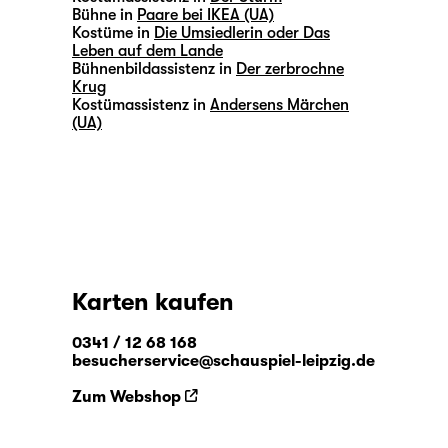
Bühne in
Paare bei IKEA (UA)
Kostüme in
Die Umsiedlerin oder Das
Leben auf dem Lande
Bühnenbildassistenz in
Der zerbrochne
Krug
Kostümassistenz in
Andersens Märchen
(UA)
Karten kaufen
0341 / 12 68 168
besucherservice@schauspiel-leipzig.de
Zum Webshop