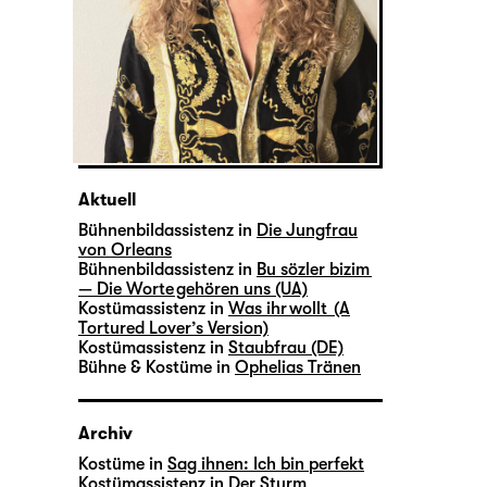
Aktuell
Bühnenbildassistenz in
Die Jungfrau
von Orleans
Bühnenbildassistenz in
Bu sözler bizim
— Die Worte gehören uns (UA)
Kostümassistenz in
Was ihr wollt (A
Tortured Lover’s Version)
Kostümassistenz in
Staubfrau (DE)
Bühne & Kostüme in
Ophelias Tränen
Archiv
Kostüme in
Sag ihnen: Ich bin perfekt
Kostümassistenz in
Der Sturm