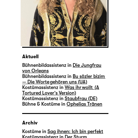
Aktuell
Bühnenbildassistenz in
Die Jungfrau
von Orleans
Bühnenbildassistenz in
Bu sözler bizim
— Die Worte gehören uns (UA)
Kostümassistenz in
Was ihr wollt (A
Tortured Lover’s Version)
Kostümassistenz in
Staubfrau (DE)
Bühne & Kostüme in
Ophelias Tränen
Archiv
Kostüme in
Sag ihnen: Ich bin perfekt
Kostümassistenz in
Der Sturm