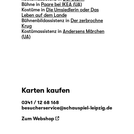
Bühne in
Paare bei IKEA (UA)
Kostüme in
Die Umsiedlerin oder Das
Leben auf dem Lande
Bühnenbildassistenz in
Der zerbrochne
Krug
Kostümassistenz in
Andersens Märchen
(UA)
Karten kaufen
0341 / 12 68 168
besucherservice@schauspiel-leipzig.de
Zum Webshop