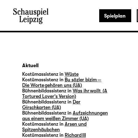
Spielplan
Aktuell
Kostümassistenz in
Wüste
Kostümassistenz in
Bu sözler bizim —
Die Worte gehören uns (UA)
Bühnenbildassistenz in
Was ihr wollt (A
Tortured Lover’s Version)
Bühnenbildassistenz in
Der
Girschkarten (UA)
Bühnenbildassistenz in
Aufzeichnungen
aus einem weißen Zimmer (UA)
Kostümassistenz in
Arsen und
Spitzenhäubchen
Kostümassistenz in
Richard III