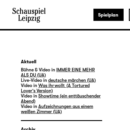
Spielplan
Aktuell
Bühne & Video in
IMMER EINE MEHR
ALS DU (UA)
Live-Video in
deutsche märchen (UA)
Video in
Was ihr wollt (A Tortured
Lover’s Version)
Video in
Showtime (ein enttäuschender
Abend)
Video in
Aufzeichnungen aus einem
weißen Zimmer (UA)
Archiv