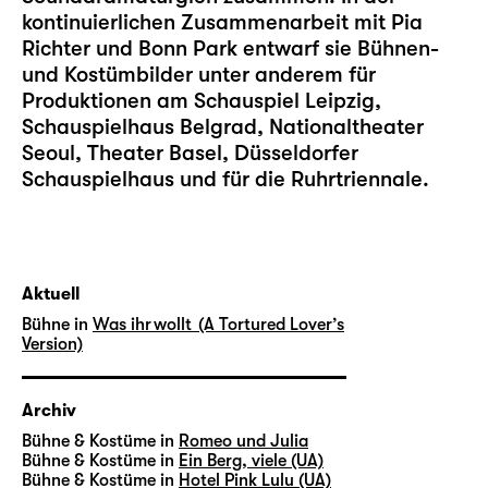
kontinuierlichen Zusammenarbeit mit Pia
Richter und Bonn Park entwarf sie Bühnen-
und Kostümbilder unter anderem für
Produktionen am Schauspiel Leipzig,
Schauspielhaus Belgrad, Nationaltheater
Seoul, Theater Basel, Düsseldorfer
Schauspielhaus und für die Ruhrtriennale.
Aktuell
Bühne in
Was ihr wollt (A Tortured Lover’s
Version)
Archiv
Bühne & Kostüme in
Romeo und Julia
Bühne & Kostüme in
Ein Berg, viele (UA)
Bühne & Kostüme in
Hotel Pink Lulu (UA)