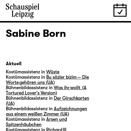
Sabine Born
Aktuell
Kostümassistenz in
Wüste
Kostümassistenz in
Bu sözler bizim — Die
Worte gehören uns (UA)
Bühnenbildassistenz in
Was ihr wollt (A
Tortured Lover’s Version)
Bühnenbildassistenz in
Der Girschkarten
(UA)
Bühnenbildassistenz in
Aufzeichnungen
aus einem weißen Zimmer (UA)
Kostümassistenz in
Arsen und
Spitzenhäubchen
Kostümassistenz in
Richard III