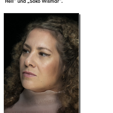
Hell“ und „Soko Wismar“.