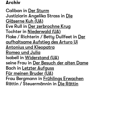
Archiv
Caliban in
Der Sturm
Justiziarin Angelika Strass in
Die
Gläserne Kuh (UA)
Eve Rull in
Der zerbrochne Krug
Tochter in
Niederwald (UA)
Flake / Richterin / Betty Dullfeet in
Der
aufhaltsame Aufstieg des Arturo Ui
Antonius und Kleopatra
Romeo und Julia
Isabell in
Widerstand (UA)
seine Frau in
Der Besuch der alten Dame
Bach in
Letzter Aufguss
Für meinen Bruder (UA)
Frau Bergmann in
Frühlings Erwachen
Rättin / Steuermännin in
Die Rättin