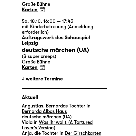
Große Bühne
Karten
So, 18.10. 16:00 — 17:45
mit Kinderbetreuung (Anmeldung
erforderlich)
Auftragswerk des Schauspiel
Leipzig
deutsche märchen (UA)
(& super creeps)
Große Bühne
Karten
weitere Termine
Aktuell
Angustias, Bernardas Tochter in
Bernarda Albas Haus
deutsche märchen (UA)
Viola in
Was ihr wollt (A Tortured
Lover’s Version)
Anja, die Tochter in
Der Girschkarten