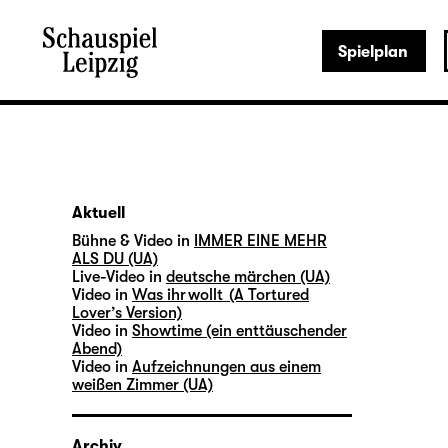
Spielplan
Aktuell
Bühne & Video in
IMMER EINE MEHR
ALS DU (UA)
Live-Video in
deutsche märchen (UA)
Video in
Was ihr wollt (A Tortured
Lover’s Version)
Video in
Showtime (ein enttäuschender
Abend)
Video in
Aufzeichnungen aus einem
weißen Zimmer (UA)
Archiv