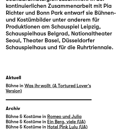
kontinuierlichen Zusammenarbeit mit Pia
Richter und Bonn Park entwarf sie Bühnen-
und Kostümbilder unter anderem für
Produktionen am Schauspiel Leipzig,
Schauspielhaus Belgrad, Nationaltheater
Seoul, Theater Basel, Düsseldorfer
Schauspielhaus und für die Ruhrtriennale.
Aktuell
Bühne in
Was ihr wollt (A Tortured Lover’s
Version)
Archiv
Bühne & Kostüme in
Romeo und Julia
Bühne & Kostüme in
Ein Berg, viele (UA)
Bühne & Kostüme in
Hotel Pink Lulu (UA)