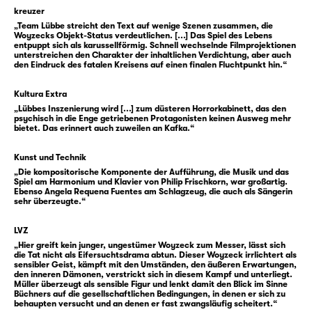
dreht sich immer schneller und schneller
kreuzer
unter einem großen Mond, der rot ist „wie ein
„Team Lübbe streicht den Text auf wenige Szenen zusammen, die
blutig Eisen“. Ruhe gibt es kaum für
Woyzecks Objekt-Status verdeutlichen. [...] Das Spiel des Lebens
entpuppt sich als karussellförmig. Schnell wechselnde Filmprojektionen
Woyzeck. Aber wenn er zur Ruhe kommt, sind
unterstreichen den Charakter der inhaltlichen Verdichtung, aber auch
da immer noch diese Stimmen, dann flüstert
den Eindruck des fatalen Kreisens auf einen finalen Fluchtpunkt hin.“
sogar die Erde auf den Feldern. Diese
Kultura Extra
Stimmen erzählen ihm auch vom
„Lübbes Inszenierung wird [...] zum düsteren Horrorkabinett, das den
Tambourmajor, der es auf Marie abgesehen
psychisch in die Enge getriebenen Protagonisten keinen Ausweg mehr
bietet. Das erinnert auch zuweilen an Kafka.“
habe.
Woyzeck versucht zu fliehen. Den
Kunst und Technik
Hauptmann, den Doktor und diese Stimmen.
„Die kompositorische Komponente der Aufführung, die Musik und das
Aber sie holen ihn ein. Und Marie wird
Spiel am Harmonium und Klavier von Philip Frischkorn, war großartig.
Ebenso Angela Requena Fuentes am Schlagzeug, die auch als Sängerin
eingeholt von Woyzecks Eifersucht. „Der
sehr überzeugte.“
Mensch ist ein Abgrund.“
LVZ
„Hier greift kein junger, ungestümer Woyzeck zum Messer, lässt sich
1821 erstach Johann Christian Woyzeck seine
die Tat nicht als Eifersuchtsdrama abtun. Dieser Woyzeck irrlichtert als
sensibler Geist, kämpft mit den Umständen, den äußeren Erwartungen,
Geliebte, die Witwe Woost, in der Leipziger
den inneren Dämonen, verstrickt sich in diesem Kampf und unterliegt.
Vorstadt. Er war bereits in Leipzig in die
Müller überzeugt als sensible Figur und lenkt damit den Blick im Sinne
Büchners auf die gesellschaftlichen Bedingungen, in denen er sich zu
Lehre gegangen, und nach Jahren als
behaupten versucht und an denen er fast zwangsläufig scheitert.“