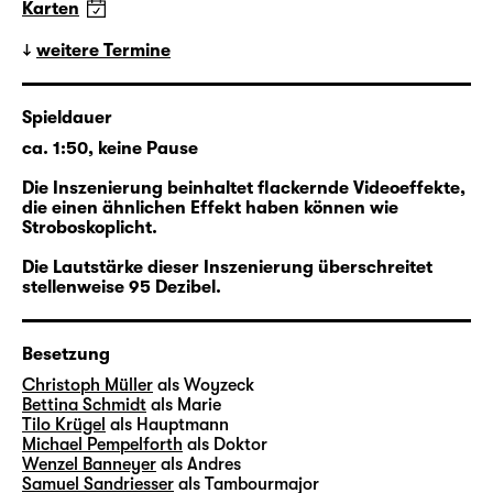
Karten
Der Fall Woyzeck
weitere Termine
In Kooperation mit dem Schauspiel Leipzig
Spieldauer
folgt ein Rundgang des Stadtgeschichtlichen
ca. 1:50, keine Pause
Museums Leipzig den Spuren und Stationen
des historischen Woyzeck in der Stadt.
Die Inszenierung beinhaltet flackernde Videoeffekte,
die einen ähnlichen Effekt haben können wie
Stroboskoplicht.
mehr lesen
Die Lautstärke dieser Inszenierung überschreitet
stellenweise 95 Dezibel.
Besetzung
Christoph Müller
als Woyzeck
Bettina Schmidt
als Marie
Tilo Krügel
als Hauptmann
Michael Pempelforth
als Doktor
Wenzel Banneyer
als Andres
Samuel Sandriesser
als Tambourmajor