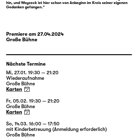
hin, und Woyzeck ist hier schon von Anbeginn im Kreis seiner eigenen
nimmt. Schlaglichtartig reiht Büchners
Gedanken gefangen.“
„Woyzeck“ in expressiver Zuspitzung
Stationen einer Eskalation auf — und nimmt
gesellschaftliche Hierarchien und Abgründe
in einen grellen Fokus. Büchners Drama ist
Premiere am 27.04.2024
Große Bühne
Fragment geblieben — aber gerade in seiner
Fragment-Struktur entspricht es vielleicht
besonders den Aspekten und Umständen
dieser Geschichte.
Nächste Termine
Mi, 27.01. 19:30 — 21:20
Wiederaufnahme
Für diese Inszenierung gestaltete der
Große Bühne
Leipziger Musiker und Jazzpianist
Philip
Karten
Frischkorn
erneut eine Schauspielmusik und
begleitet den Abend auch live am Klavier,
Fr, 05.02. 19:30 — 21:20
Große Bühne
unterstützt von Angela Requena Fuentes am
Karten
Schlagzeug.
So, 14.03. 16:00 — 17:50
mit Kinderbetreuung (Anmeldung erforderlich)
Große Bühne