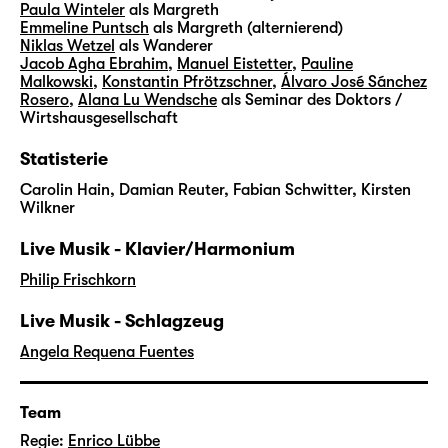
Paula Winteler
als Margreth
Emmeline Puntsch
als Margreth (alternierend)
Niklas Wetzel
als Wanderer
Jacob Agha Ebrahim
,
Manuel Eistetter
,
Pauline
Malkowski
,
Konstantin Pfrötzschner
,
Álvaro José Sánchez
Rosero
,
Alana Lu Wendsche
als Seminar des Doktors /
Wirtshausgesellschaft
Statisterie
Carolin Hain, Damian Reuter, Fabian Schwitter, Kirsten
Wilkner
Live Musik - Klavier/Harmonium
Philip Frischkorn
Live Musik - Schlagzeug
Angela Requena Fuentes
Team
Regie:
Enrico Lübbe