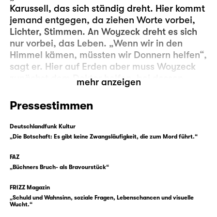
Karussell, das sich ständig dreht. Hier kommt
jemand entgegen, da ziehen Worte vorbei,
Lichter, Stimmen. An Woyzeck dreht es sich
nur vorbei, das Leben. „Wenn wir in den
Himmel kämen, müssten wir Donnern helfen“,
sagt er. Hier auf Erden aber muss Woyzeck
zunächst dem Doktor helfen, bei dessen
mehr anzeigen
medizinischen Experimenten. Jeden Morgen
muss er zum Hauptmann und ihm zu Hilfe
Pressestimmen
sein. Er muss in die Kaserne. Und dann gibt
es noch Marie, die er liebt und mit der er ein
Deutschlandfunk Kultur
Kind hat. Auch dort sollte er helfen. Mehr, als
„Die Botschaft: Es gibt keine Zwangsläufigkeit, die zum Mord führt.“
er es tut. Aber egal, was er tut — es genügt
FAZ
nie. Den anderen nicht, und ihm auch nicht.
„Büchners Bruch- als Bravourstück“
Immerzu aber gibt es auch die Stimmen in
FRIZZ Magazin
Woyzecks Kopf, die ihm noch ganz andere
„Schuld und Wahnsinn, soziale Fragen, Lebenschancen und visuelle
Dinge einsagen, die er tun soll. Das Karussell
Wucht.“