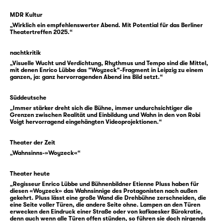
Soldat, die er im Hin und Her der
Napoleonischen Befreiungskriege in Armeen
MDR Kultur
„Wirklich ein empfehlenswerter Abend. Mit Potential für das Berliner
verschiedenster Staaten verbracht hatte, war
Theatertreffen 2025.“
er wieder in die Stadt zurückgekommen.
Georg Büchner wurde, neben vielen anderen,
nachtkritik
durch Berichte auf den Leipziger Fall
„Visuelle Wucht und Verdichtung, Rhythmus und Tempo sind die Mittel,
mit denen Enrico Lübbe das "Woyzeck"-Fragment in Leipzig zu einem
aufmerksam, der drei Jahre verhandelt und
ganzen, ja: ganz hervorragenden Abend ins Bild setzt.“
breit besprochen wurde. Denn mit diesem
Fall verbanden sich wie unter einem
Süddeutsche
„Immer stärker dreht sich die Bühne, immer undurchsichtiger die
Brennglas Fragen, die damals erst seit
Grenzen zwischen Realität und Einbildung und Wahn in den von Robi
kurzem, dafür aber intensiv diskutiert
Voigt hervorragend eingehängten Videoprojektionen.“
wurden: Fragen nach Schuldfähigkeit und
Theater der Zeit
Wahnsinn ebenso wie soziale Fragen nach
„Wahnsinns-»Woyzeck«“
Lebensbedingungen und Lebenschancen.
Theater heute
Die psychiatrischen Gerichtsgutachten, die
„Regisseur Enrico Lübbe und Bühnenbildner Etienne Pluss haben für
diesen «Woyzeck» das Wahnsinnige des Protagonisten nach außen
zum Fall Woyzeck entstanden, bilden eine
gekehrt. Pluss lässt eine große Wand die Drehbühne zerschneiden, die
der Quellen zu Büchners Drama, das sich
eine Seite voller Türen, die andere Seite ohne. Lampen an den Türen
erwecken den Eindruck einer Straße oder von kafkaesker Bürokratie,
andererseits eine große literarische Freiheit
denn auch wenn alle Türen offen stünden, so führen sie doch nirgends