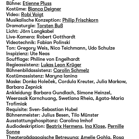
Bühne:
Etienne Pluss
Kostüme:
Bianca Deigner
Video:
Robi Voigt
Musikalische Konzeption:
Philip Frischkorn
Dramaturgie:
Torsten Buß
Licht:
Jörn Langkabel
Live-Kamera:
Robert Gotthardt
Videotechnik:
Fabian Polinski
Ton:
Gregory Weis, Nico Teichmann, Udo Schulze
Inspizienz:
Ute Neas
Soufflage:
Philine von Engelhardt
Regieassistenz:
Lukas Leon Krüger
Bühnenbildassistenz:
Carolin Schmelz
Kostümassistenz:
Maryna Ianina
Maske:
Donka Holeček, Cordula Kreuter, Julia Markow,
Barbara Zepnick
Ankleidung:
Barbara Gundlach, Simone Heinzel,
Weerasak Karnchuang, Swetlana Rheia, Agata-Maria
Trofimiak
Requisite:
Sven-Sebastian Hubel
Bühnenmeister:
Julius Besen, Tilo Münster
Ausstattungshospitanz:
Carolina Imhof
Audiodeskription:
Beatrix Hermens
,
Ina Klose
,
Pernille
Sonne
Theaterpädagogische Betreuung:
Amelie Gohla
,
Rosa