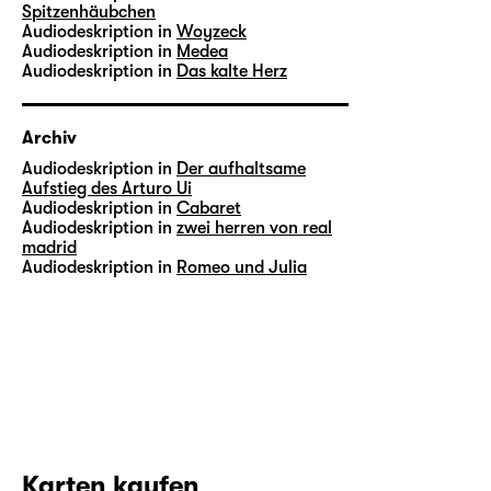
Spitzenhäubchen
Audiodeskription in
Woyzeck
Audiodeskription in
Medea
Audiodeskription in
Das kalte Herz
Archiv
Audiodeskription in
Der aufhaltsame
Aufstieg des Arturo Ui
Audiodeskription in
Cabaret
Audiodeskription in
zwei herren von real
madrid
Audiodeskription in
Romeo und Julia
Karten kaufen