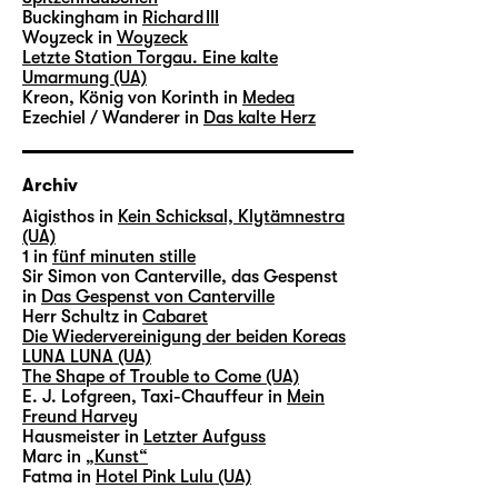
Buckingham in
Richard III
Woyzeck in
Woyzeck
Letzte Station Torgau. Eine kalte
Umarmung (UA)
Kreon, König von Korinth in
Medea
Ezechiel / Wanderer in
Das kalte Herz
Archiv
Aigisthos in
Kein Schicksal, Klytämnestra
(UA)
1 in
fünf minuten stille
Sir Simon von Canterville, das Gespenst
in
Das Gespenst von Canterville
Herr Schultz in
Cabaret
Die Wiedervereinigung der beiden Koreas
LUNA LUNA (UA)
The Shape of Trouble to Come (UA)
E. J. Lofgreen, Taxi-Chauffeur in
Mein
Freund Harvey
Hausmeister in
Letzter Aufguss
Marc in
„Kunst“
Fatma in
Hotel Pink Lulu (UA)