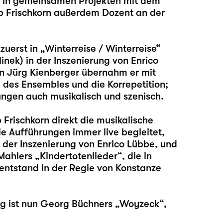
 in gemeinsamen Projekten mit dem
lip Frischkorn außerdem Dozent an der
zuerst in „
Winterreise / Winterreise
“
inek) in der Inszenierung von Enrico
on Jürg Kienberger übernahm er mit
 des Ensembles und die Korrepetition;
ungen auch musikalisch und szenisch.
 Frischkorn direkt die musikalische
e Aufführungen immer live begleitet,
n der Inszenierung von Enrico Lübbe, und
Mahlers „Kindertotenlieder“, die in
ntstand in der Regie von Konstanze
g ist nun Georg Büchners „
Woyzeck
“,