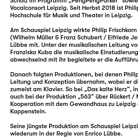
Scholz im Programm „PengPengParker“ sowie
Vocalconsort Leipzig. Seit Herbst 2018 ist Phi
Hochschule für Musik und Theater in Leipzig.
Am Schauspiel Leipzig wirkte Philip Frischkorn 
(Wilhelm Müller & Franz Schubert / Elfriede Jel
Lübbe mit. Unter der musikalischen Leitung v
Franziska Kuba die musikalische Einstudierung
abwechselnd mit ihr begleitete er die Aufführ
Danach folgten Produktionen, bei denen Philip
Leitung und Konzeption übernahm, wobei er di
zumeist am Klavier. So bei „
Das kalte Herz
“, i
auch bei der Produktion „
563
“ über Rückert / 
Kooperation mit dem Gewandhaus zu Leipzig e
Kappenstein.
Seine jüngste Produktion am Schauspiel Leipzi
wiederum in der Regie von Enrico Lübbe.