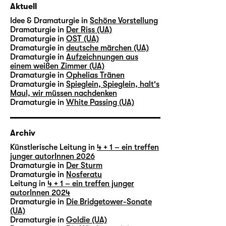
Aktuell
Idee & Dramaturgie in
Schöne Vorstellung
Dramaturgie in
Der Riss (UA)
Dramaturgie in
OST (UA)
Dramaturgie in
deutsche märchen (UA)
Dramaturgie in
Aufzeichnungen aus
einem weißen Zimmer (UA)
Dramaturgie in
Ophelias Tränen
Dramaturgie in
Spieglein, Spieglein, halt's
Maul, wir müssen nachdenken
Dramaturgie in
White Passing (UA)
Archiv
Künstlerische Leitung in
4 + 1 – ein treffen
junger autorInnen 2026
Dramaturgie in
Der Sturm
Dramaturgie in
Nosferatu
Leitung in
4 + 1 – ein treffen junger
autorInnen 2024
Dramaturgie in
Die Bridgetower-Sonate
(UA)
Dramaturgie in
Goldie (UA)