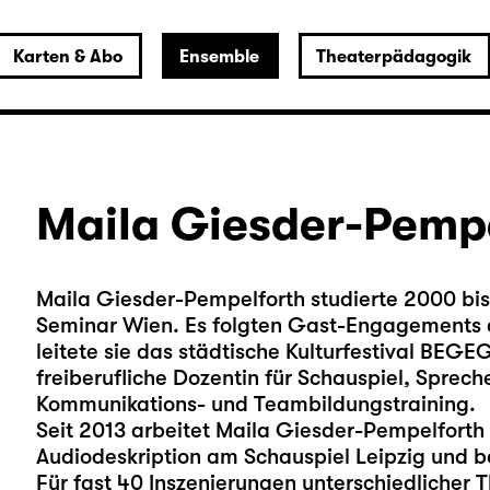
Karten & Abo
Ensemble
Theaterpädagogik
Maila Giesder-Pemp
Maila Giesder-Pempelforth studierte 2000 bi
Seminar Wien. Es folgten Gast-Engagements 
leitete sie das städtische Kulturfestival BEG
freiberufliche Dozentin für Schauspiel, Sprec
Kommunikations- und Teambildungstraining.
Seit 2013 arbeitet Maila Giesder-Pempelforth 
Audiodeskription am Schauspiel Leipzig und be
Für fast 40 Inszenierungen unterschiedlicher T