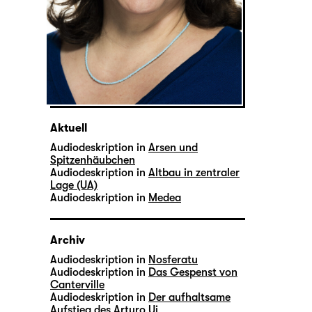
Aktuell
Audiodeskription in
Arsen und
Spitzenhäubchen
Audiodeskription in
Altbau in zentraler
Lage (UA)
Audiodeskription in
Medea
Archiv
Audiodeskription in
Nosferatu
Audiodeskription in
Das Gespenst von
Canterville
Audiodeskription in
Der aufhaltsame
Aufstieg des Arturo Ui