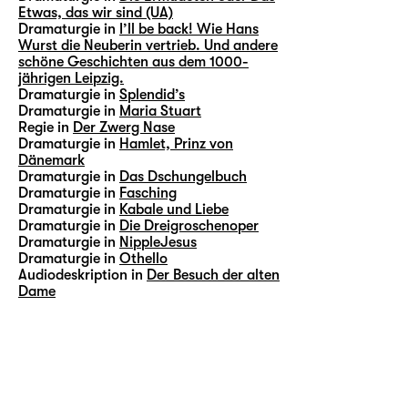
Etwas, das wir sind (UA)
Dramaturgie in
I’ll be back! Wie Hans
Wurst die Neuberin vertrieb. Und andere
schöne Geschichten aus dem 1000-
jährigen Leipzig.
Dramaturgie in
Splendid’s
Dramaturgie in
Maria Stuart
Regie in
Der Zwerg Nase
Dramaturgie in
Hamlet, Prinz von
Dänemark
Dramaturgie in
Das Dschungelbuch
Dramaturgie in
Fasching
Dramaturgie in
Kabale und Liebe
Dramaturgie in
Die Dreigroschenoper
Dramaturgie in
NippleJesus
Dramaturgie in
Othello
Audiodeskription in
Der Besuch der alten
Dame