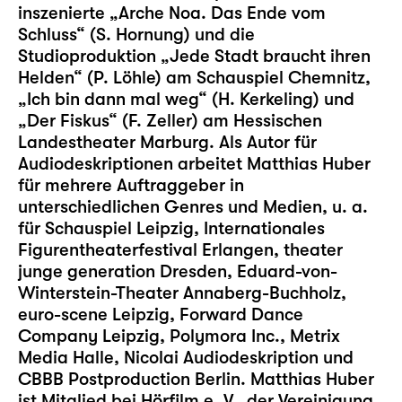
inszenierte „Arche Noa. Das Ende vom
Schluss“ (S. Hornung) und die
Studioproduktion „Jede Stadt braucht ihren
Helden“ (P. Löhle) am Schauspiel Chemnitz,
„Ich bin dann mal weg“ (H. Kerkeling) und
„Der Fiskus“ (F. Zeller) am Hessischen
Landestheater Marburg. Als Autor für
Audiodeskriptionen arbeitet Matthias Huber
für mehrere Auftraggeber in
unterschiedlichen Genres und Medien, u. a.
für Schauspiel Leipzig, Internationales
Figurentheaterfestival Erlangen, theater
junge generation Dresden, Eduard-von-
Winterstein-Theater Annaberg-Buchholz,
euro-scene Leipzig, Forward Dance
Company Leipzig, Polymora Inc., Metrix
Media Halle, Nicolai Audiodeskription und
CBBB Postproduction Berlin. Matthias Huber
ist Mitglied bei Hörfilm e. V., der Vereinigung