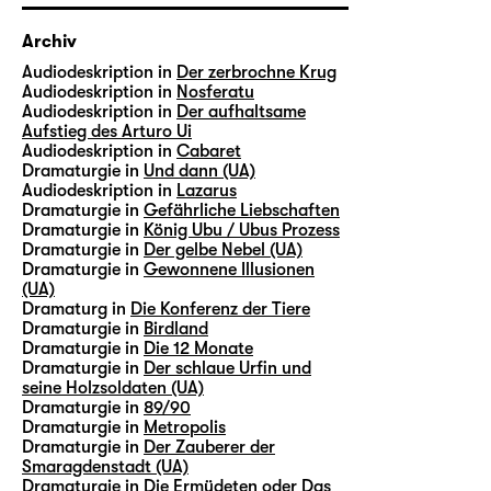
Archiv
Audiodeskription in
Der zerbrochne Krug
Audiodeskription in
Nosferatu
Audiodeskription in
Der aufhaltsame
Aufstieg des Arturo Ui
Audiodeskription in
Cabaret
Dramaturgie in
Und dann (UA)
Audiodeskription in
Lazarus
Dramaturgie in
Gefährliche Liebschaften
Dramaturgie in
König Ubu / Ubus Prozess
Dramaturgie in
Der gelbe Nebel (UA)
Dramaturgie in
Gewonnene Illusionen
(UA)
Dramaturg in
Die Konferenz der Tiere
Dramaturgie in
Birdland
Dramaturgie in
Die 12 Monate
Dramaturgie in
Der schlaue Urfin und
seine Holzsoldaten (UA)
Dramaturgie in
89/90
Dramaturgie in
Metropolis
Dramaturgie in
Der Zauberer der
Smaragdenstadt (UA)
Dramaturgie in
Die Ermüdeten oder Das