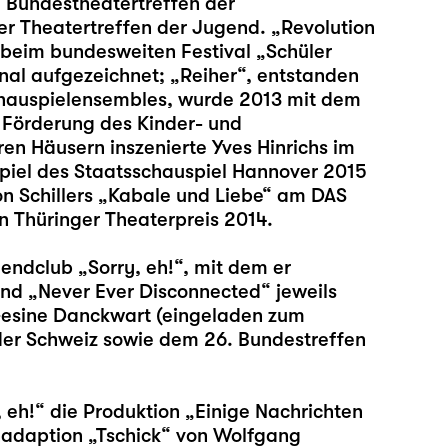
m Bundestheatertreffen der
r Theatertreffen der Jugend. „Revolution
 beim bundesweiten Festival „Schüler
al aufgezeichnet; „Reiher“, entstanden
hauspielensembles, wurde 2013 mit dem
 Förderung des Kinder- und
n Häusern inszenierte Yves Hinrichs im
iel des Staatsschauspiel Hannover 2015
on Schillers „Kabale und Liebe“ am DAS
n Thüringer Theaterpreis 2014.
gendclub „Sorry, eh!“, mit dem er
nd „Never Ever Disconnected“ jeweils
Gesine Danckwart (eingeladen zum
der Schweiz sowie dem 26. Bundestreffen
, eh!“ die Produktion „Einige Nachrichten
nadaption „Tschick“ von Wolfgang