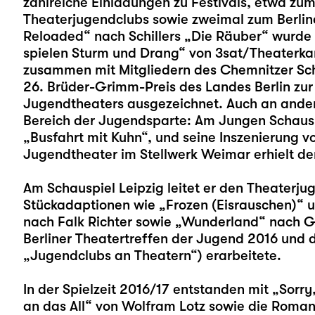
zahlreiche Einladungen zu Festivals, etwa zu
Theaterjugendclubs sowie zweimal zum Berline
Reloaded“ nach Schillers „Die Räuber“ wurde
spielen Sturm und Drang“ von 3sat/Theaterkan
zusammen mit Mitgliedern des Chemnitzer Sc
26. Brüder-Grimm-Preis des Landes Berlin zur
Jugendtheaters ausgezeichnet. Auch an andere
Bereich der Jugendsparte: Am Jungen Schausp
„Busfahrt mit Kuhn“, und seine Inszenierung v
Jugendtheater im Stellwerk Weimar erhielt de
Am Schauspiel Leipzig leitet er den Theaterju
Stückadaptionen wie „Frozen (Eisrauschen)“ u
nach Falk Richter sowie „Wunderland“ nach 
Berliner Theatertreffen der Jugend 2016 und 
„Jugendclubs an Theatern“) erarbeitete.
In der Spielzeit 2016/17 entstanden mit „Sorry
an das All“ von Wolfram Lotz sowie die Roma