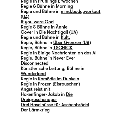
Regie in
Frühlings Erwachen
Regie & Bühne in
Morning
Regie und Bühne in
mind.body.workout
(UA)
If you were God
Regie & Bühne in
Ännie
Cover in
Die Nachtigall (UA)
Regie und Bühne in
Kult.
Regie, Bühne in
Über Grenzen (UA)
Regie, Bühne in
TSCHICK
Regie in
Einige Nachrichten an das All
Regie, Bühne in
Never Ever
Disconnected
Künstlerische Leitung, Bühne in
Wunderland
Regie in
Komödie im Dunkeln
Regie in
Frozen (Eisrauschen)
Angst reist mit
Hakenfinger-Jakob in
Die
Dreigroschenoper
Drei Haselnüsse für Aschenbrödel
Der Lärmkrieg