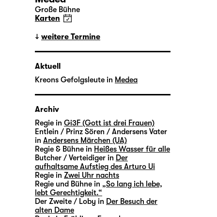
Große Bühne
Karten
weitere Termine
Aktuell
Kreons Gefolgsleute in
Medea
Archiv
Regie in
Gi3F (Gott ist drei Frauen)
Entlein / Prinz Sören / Andersens Vater
in
Andersens Märchen (UA)
Regie & Bühne in
Heißes Wasser für alle
Butcher / Verteidiger in
Der
aufhaltsame Aufstieg des Arturo Ui
Regie in
Zwei Uhr nachts
Regie und Bühne in
„So lang ich lebe,
lebt Gerechtigkeit.“
Der Zweite / Loby in
Der Besuch der
alten Dame