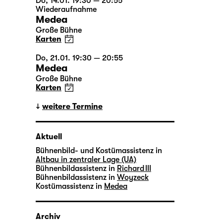
Do, 14.01. 19:30 — 20:55
Wiederaufnahme
Medea
Große Bühne
Karten
Do, 21.01. 19:30 — 20:55
Medea
Große Bühne
Karten
weitere Termine
Aktuell
Bühnenbild- und Kostümassistenz in
Altbau in zentraler Lage (UA)
Bühnenbildassistenz in
Richard III
Bühnenbildassistenz in
Woyzeck
Kostümassistenz in
Medea
Archiv