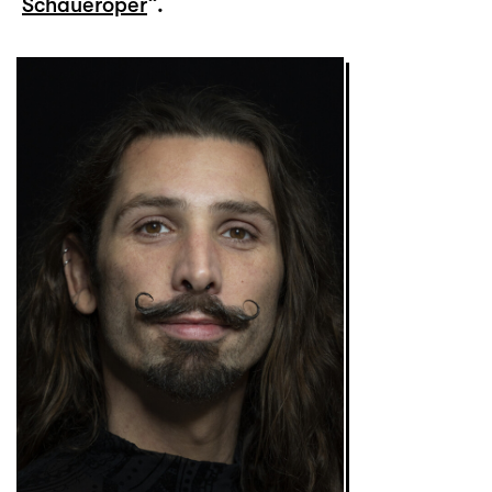
Schaueroper
“.