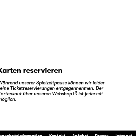
Karten reservieren
Während unserer Spielzeitpause können wir leider
keine Ticketreservierungen entgegennehmen. Der
Kartenkauf über unseren
Webshop
ist jederzeit
möglich.
enschutzinformation
Kontakt
Anfahrt
Presse
Intranet