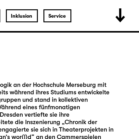
Inklusion
Service
gogik an der Hochschule Merseburg mit
its während ihres Studiums entwickelte
gruppen und stand in kollektiven
Während eines fünfmonatigen
resden vertiefte sie ihre
tete die Inszenierung „Chronik der
gagierte sie sich in Theaterprojekten in
 man’s wor(l)d“ an den Cammerspielen