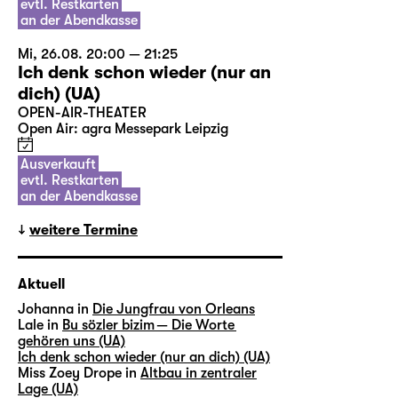
evtl. Restkarten
an der Abendkasse
Mi, 26.08. 20:00 — 21:25
Ich denk schon wieder (nur an
dich) (UA)
OPEN-AIR-THEATER
Open Air: agra Messepark Leipzig
Ausverkauft
evtl. Restkarten
an der Abendkasse
weitere Termine
Aktuell
Johanna in
Die Jungfrau von Orleans
Lale in
Bu sözler bizim — Die Worte
gehören uns (UA)
Ich denk schon wieder (nur an dich) (UA)
Miss Zoey Drope in
Altbau in zentraler
Lage (UA)