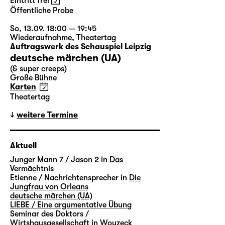
Eintritt frei
Öffentliche Probe
So, 13.09. 18:00 — 19:45
Wiederaufnahme
,
Theatertag
Auftragswerk des Schauspiel Leipzig
deutsche märchen (UA)
(& super creeps)
Große Bühne
Karten
Theatertag
weitere Termine
Aktuell
Junger Mann 7 / Jason 2 in
Das
Vermächtnis
Etienne / Nachrichtensprecher in
Die
Jungfrau von Orleans
deutsche märchen (UA)
LIEBE / Eine argumentative Übung
Seminar des Doktors /
Wirtshausgesellschaft in
Woyzeck