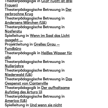
Theaterpädagogik in
Gi3F (Gott ist drei
Frauen)
Theaterpädagogische Betreuung in
Der
zerbrochne Krug
Theaterpädagogische Betreuung in
Andersens Märchen (UA)
Theaterpädagogische Betreuung in
Nosferatu
Spielleitung in
Wenn im Saal das Licht
ausgeht …
Projektleitung in
Grelles Grau —
Fundbüro
Theaterpädagogik in
Heißes Wasser für
alle
Theaterpädagogische Betreuung in
Nullerjahre
Theaterpädagogische Betreuung in
Niederwald (UA)
Theaterpädagogische Betreuung in
Das
Gespenst von Canterville
Theaterpädagogik in
Der aufhaltsame
Aufstieg des Arturo Ui
Theaterpädagogische Betreuung in
America (UA)
Spielleitung in
Und wenn sie nicht