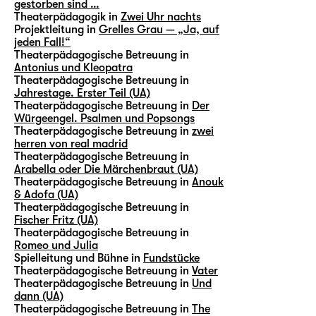
gestorben sind …
Theaterpädagogik in
Zwei Uhr nachts
Projektleitung in
Grelles Grau — „Ja, auf
jeden Fall!“
Theaterpädagogische Betreuung in
Antonius und Kleopatra
Theaterpädagogische Betreuung in
Jahrestage. Erster Teil (UA)
Theaterpädagogische Betreuung in
Der
Würgeengel. Psalmen und Popsongs
Theaterpädagogische Betreuung in
zwei
herren von real madrid
Theaterpädagogische Betreuung in
Arabella oder Die Märchenbraut (UA)
Theaterpädagogische Betreuung in
Anouk
& Adofa (UA)
Theaterpädagogische Betreuung in
Fischer Fritz (UA)
Theaterpädagogische Betreuung in
Romeo und Julia
Spielleitung und Bühne in
Fundstücke
Theaterpädagogische Betreuung in
Vater
Theaterpädagogische Betreuung in
Und
dann (UA)
Theaterpädagogische Betreuung in
The