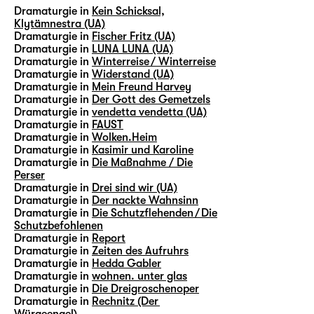
Dramaturgie in
Kein Schicksal,
Klytämnestra (UA)
Dramaturgie in
Fischer Fritz (UA)
Dramaturgie in
LUNA LUNA (UA)
Dramaturgie in
Winterreise / Winterreise
Dramaturgie in
Widerstand (UA)
Dramaturgie in
Mein Freund Harvey
Dramaturgie in
Der Gott des Gemetzels
Dramaturgie in
vendetta vendetta (UA)
Dramaturgie in
FAUST
Dramaturgie in
Wolken.Heim
Dramaturgie in
Kasimir und Karoline
Dramaturgie in
Die Maßnahme / Die
Perser
Dramaturgie in
Drei sind wir (UA)
Dramaturgie in
Der nackte Wahnsinn
Dramaturgie in
Die Schutzflehenden / Die
Schutzbefohlenen
Dramaturgie in
Report
Dramaturgie in
Zeiten des Aufruhrs
Dramaturgie in
Hedda Gabler
Dramaturgie in
wohnen. unter glas
Dramaturgie in
Die Dreigroschenoper
Dramaturgie in
Rechnitz (Der
Würgeengel)