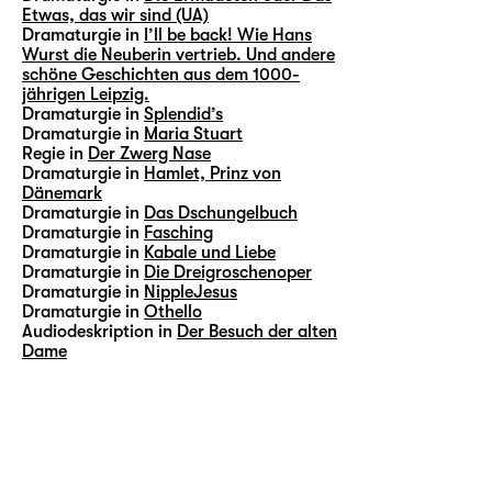
Etwas, das wir sind (UA)
Dramaturgie in
I’ll be back! Wie Hans
Wurst die Neuberin vertrieb. Und andere
schöne Geschichten aus dem 1000-
jährigen Leipzig.
Dramaturgie in
Splendid’s
Dramaturgie in
Maria Stuart
Regie in
Der Zwerg Nase
Dramaturgie in
Hamlet, Prinz von
Dänemark
Dramaturgie in
Das Dschungelbuch
Dramaturgie in
Fasching
Dramaturgie in
Kabale und Liebe
Dramaturgie in
Die Dreigroschenoper
Dramaturgie in
NippleJesus
Dramaturgie in
Othello
Audiodeskription in
Der Besuch der alten
Dame