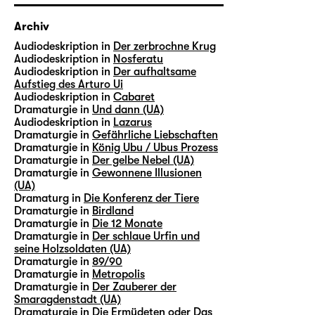
Archiv
Audiodeskription in
Der zerbrochne Krug
Audiodeskription in
Nosferatu
Audiodeskription in
Der aufhaltsame
Aufstieg des Arturo Ui
Audiodeskription in
Cabaret
Dramaturgie in
Und dann (UA)
Audiodeskription in
Lazarus
Dramaturgie in
Gefährliche Liebschaften
Dramaturgie in
König Ubu / Ubus Prozess
Dramaturgie in
Der gelbe Nebel (UA)
Dramaturgie in
Gewonnene Illusionen
(UA)
Dramaturg in
Die Konferenz der Tiere
Dramaturgie in
Birdland
Dramaturgie in
Die 12 Monate
Dramaturgie in
Der schlaue Urfin und
seine Holzsoldaten (UA)
Dramaturgie in
89/90
Dramaturgie in
Metropolis
Dramaturgie in
Der Zauberer der
Smaragdenstadt (UA)
Dramaturgie in
Die Ermüdeten oder Das