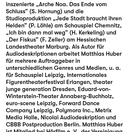
inszenierte „Arche Noa. Das Ende vom
Schluss“ (S. Hornung) und die
Studioproduktion „Jede Stadt braucht ihren
Helden“ (P. Löhle) am Schauspiel Chemnitz,
„Ich bin dann mal weg“ (H. Kerkeling) und
„Der Fiskus“ (F. Zeller) am Hessischen
Landestheater Marburg. Als Autor für
Audiodeskriptionen arbeitet Matthias Huber
für mehrere Auftraggeber in
unterschiedlichen Genres und Medien, u. a.
für Schauspiel Leipzig, Internationales
Figurentheaterfestival Erlangen, theater
junge generation Dresden, Eduard-von-
Winterstein-Theater Annaberg-Buchholz,
euro-scene Leipzig, Forward Dance
Company Leipzig, Polymora Inc., Metrix
Media Halle, Nicolai Audiodeskription und
CBBB Postproduction Berlin. Matthias Huber
ist Mitglied bei Hörfilm e. V., der Vereinigung