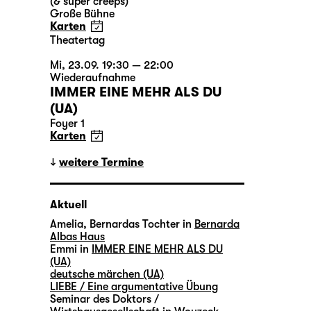
(& super creeps)
Große Bühne
Karten
Theatertag
Mi, 23.09. 19:30 — 22:00
Wiederaufnahme
IMMER EINE MEHR ALS DU
(UA)
Foyer 1
Karten
weitere Termine
Aktuell
Amelia, Bernardas Tochter in
Bernarda
Albas Haus
Emmi in
IMMER EINE MEHR ALS DU
(UA)
deutsche märchen (UA)
LIEBE / Eine argumentative Übung
Seminar des Doktors /