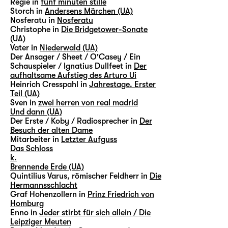
Regie in
fünf minuten stille
Storch in
Andersens Märchen (UA)
Nosferatu in
Nosferatu
Christophe in
Die Bridgetower-Sonate
(UA)
Vater in
Niederwald (UA)
Der Ansager / Sheet / O'Casey / Ein
Schauspieler / Ignatius Dullfeet in
Der
aufhaltsame Aufstieg des Arturo Ui
Heinrich Cresspahl in
Jahrestage. Erster
Teil (UA)
Sven in
zwei herren von real madrid
Und dann (UA)
Der Erste / Koby / Radiosprecher in
Der
Besuch der alten Dame
Mitarbeiter in
Letzter Aufguss
Das Schloss
k.
Brennende Erde (UA)
Quintilius Varus, römischer Feldherr in
Die
Hermannsschlacht
Graf Hohenzollern in
Prinz Friedrich von
Homburg
Enno in
Jeder stirbt für sich allein / Die
Leipziger Meuten