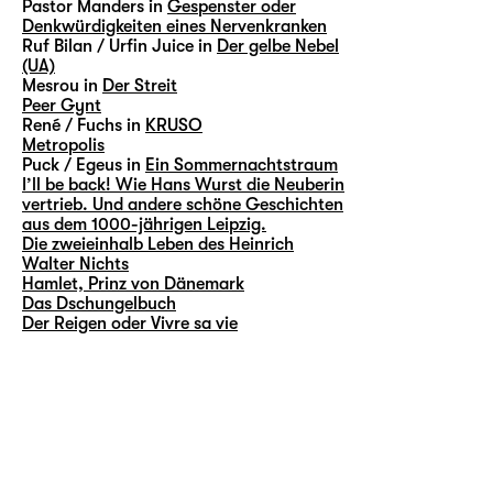
Pastor Manders in
Gespenster oder
Denkwürdigkeiten eines Nervenkranken
Ruf Bilan / Urfin Juice in
Der gelbe Nebel
(UA)
Mesrou in
Der Streit
Peer Gynt
René / Fuchs in
KRUSO
Metropolis
Puck / Egeus in
Ein Sommernachtstraum
I’ll be back! Wie Hans Wurst die Neuberin
vertrieb. Und andere schöne Geschichten
aus dem 1000-jährigen Leipzig.
Die zweieinhalb Leben des Heinrich
Walter Nichts
Hamlet, Prinz von Dänemark
Das Dschungelbuch
Der Reigen oder Vivre sa vie