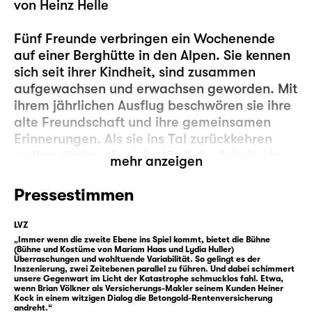
von
Heinz Helle
Fünf Freunde verbringen ein Wochenende
auf einer Berghütte in den Alpen. Sie kennen
sich seit ihrer Kindheit, sind zusammen
aufgewachsen und erwachsen geworden. Mit
ihrem jährlichen Ausflug beschwören sie ihre
alte Freundschaft und ihre gemeinsamen
Erinnerungen. Als sie ins Tal zurückkehren
wollen, finden sie sich plötzlich allein in einer
mehr anzeigen
postapokalyptischen Landschaft wieder. Eine
offenbar menschen-gemachte Katastrophe
Pressestimmen
hat alles Leben ausgelöscht. Die
Spurensuche der Männer wird bald zu einer
LVZ
ziellosen Wanderung durch die Alpenwelt,
„Immer wenn die zweite Ebene ins Spiel kommt, bietet die Bühne
(Bühne und Kostüme von Mariam Haas und Lydia Huller)
reduziert auf das nackte Überleben in einer
Überraschungen und wohltuende Variabilität. So gelingt es der
Inszenierung, zwei Zeitebenen parallel zu führen. Und dabei schimmert
gleichgültigen Natur. Die menschliche Welt
unsere Gegenwart im Licht der Katastrophe schmucklos fahl. Etwa,
ist zum Stillstand gekommen und die jungen
wenn Brian Völkner als Versicherungs-Makler seinem Kunden Heiner
Kock in einem witzigen Dialog die Betongold-Rentenversicherung
Männer versuchen verzweifelt, sich als
andreht.“