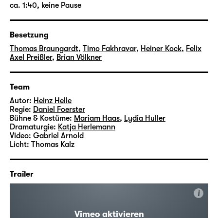
ca. 1:40, keine Pause
Besetzung
Thomas Braungardt
,
Timo Fakhravar
,
Heiner Kock
,
Felix
Axel Preißler
,
Brian Völkner
Team
Autor:
Heinz Helle
Regie:
Daniel Foerster
Bühne & Kostüme:
Mariam Haas
,
Lydia Huller
Dramaturgie:
Katja Herlemann
Video:
Gabriel Arnold
Licht:
Thomas Kalz
Trailer
i
Vimeo aktivieren