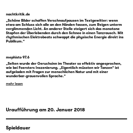
Gemeinschaft in ihren Überresten zu
verorten.
nachtkritik.de
„Schöne Bilder schaffen Verschnaufpausen im Textgewitter: wenn
Heinz Helle
etwa am Schluss sich alle an den Händen fassen, zum Reigen unterm
wagt einen radikalen Entwurf
verglimmenden Licht. An anderer Stelle steigert sich das monotone
menschlicher Existenz nach der Auflösung
Stapfen der Überlebenden durch den Schnee in einen Tanzrausch. Mit
rhythmischen Elektrobeats schwappt die physische Energie direkt ins
aller Gewissheiten, die unsere Welt und
Publikum.“
unsere Identitäten konstituieren. Sein
angesichts gegenwärtiger globaler
mephisto 97.6
Krisenzustände sehr greifbares
„Selten wurde der Geruchsinn im Theater so effektiv angesprochen,
Endzeitexperiment zeigt schonungslos auf,
wie bei Foersters Inszenierung. „Eigentlich müssten wir Tanzen“ ist
aufgeladen mit Fragen zur menschlichen Natur und mit einer
wie fragil die menschen­gemachte Ordnung
wunderbar-grauenvollen Sprache.“
ist. Für das Schauspiel Leipzig hat Heinz
mehr lesen
Helle seinen Stoff dramatisiert und damit
zum ersten Mal einen Theatertext
geschrieben — dem Roman hat er bereits ein
Uraufführung am 20. Januar 2018
Theater­zitat vorangestellt: „Ich stand an der
Küste und redete mit der Brandung / blabla,
im Rücken die Ruinen von Europa“ (Heiner
Spieldauer
Müller).