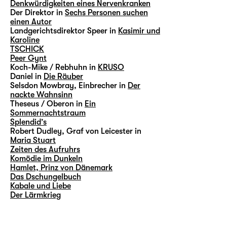
Denkwürdigkeiten eines Nervenkranken
Der Direktor in
Sechs Personen suchen
einen Autor
Landgerichtsdirektor Speer in
Kasimir und
Karoline
TSCHICK
Peer Gynt
Koch-Mike / Rebhuhn in
KRUSO
Daniel in
Die Räuber
Selsdon Mowbray, Einbrecher in
Der
nackte Wahnsinn
Theseus / Oberon in
Ein
Sommernachtstraum
Splendid’s
Robert Dudley, Graf von Leicester in
Maria Stuart
Zeiten des Aufruhrs
Komödie im Dunkeln
Hamlet, Prinz von Dänemark
Das Dschungelbuch
Kabale und Liebe
Der Lärmkrieg