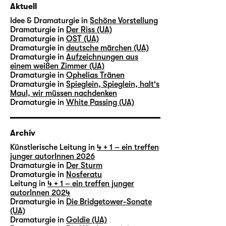
Aktuell
Idee & Dramaturgie in
Schöne Vorstellung
Dramaturgie in
Der Riss (UA)
Dramaturgie in
OST (UA)
Dramaturgie in
deutsche märchen (UA)
Dramaturgie in
Aufzeichnungen aus
einem weißen Zimmer (UA)
Dramaturgie in
Ophelias Tränen
Dramaturgie in
Spieglein, Spieglein, halt's
Maul, wir müssen nachdenken
Dramaturgie in
White Passing (UA)
Archiv
Künstlerische Leitung in
4 + 1 – ein treffen
junger autorInnen 2026
Dramaturgie in
Der Sturm
Dramaturgie in
Nosferatu
Leitung in
4 + 1 – ein treffen junger
autorInnen 2024
Dramaturgie in
Die Bridgetower-Sonate
(UA)
Dramaturgie in
Goldie (UA)