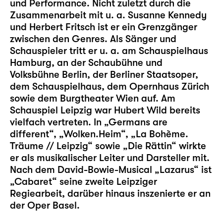
und Performance. Nicht zuletzt durch die
Zusammenarbeit mit u. a. Susanne Kennedy
und Herbert Fritsch ist er ein Grenzgänger
zwischen den Genres. Als Sänger und
Schauspieler tritt er u. a. am Schauspielhaus
Hamburg, an der Schaubühne und
Volksbühne Berlin, der Berliner Staatsoper,
dem Schauspielhaus, dem Opernhaus Zürich
sowie dem Burgtheater Wien auf. Am
Schauspiel Leipzig war Hubert Wild bereits
vielfach vertreten. In „
Germans are
different
“, „
Wolken.Heim
“, „
La Bohème.
Träume // Leipzig
“ sowie „
Die Rättin
“ wirkte
er als musikalischer Leiter und Darsteller mit.
Nach dem David-Bowie-Musical „
Lazarus
“ ist
„
Cabaret
“ seine zweite Leipziger
Regiearbeit, darüber hinaus inszenierte er an
der Oper Basel.